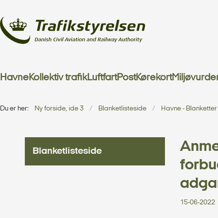
Havne
Kollektiv trafik
Luftfart
Post
Kørekort
Miljøvurde
Du er her:
Ny forside, ide 3
Blanketlisteside
Havne - Blanketter
Anmel
Blanketlisteside
forbu
adgan
15-06-2022