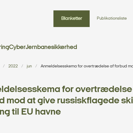
Blanketter
Publikationsliste
ring
Cyber
Jernbanesikkerhed
2022
jun
Anmeldelsesskema for overtrædelse af forbud mod
delsesskema for overtrædelse
d mod at give russiskflagede sk
g til EU havne