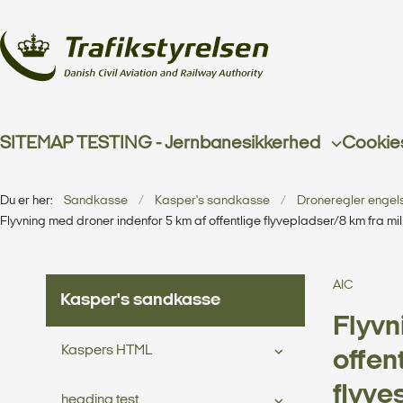
SITEMAP TESTING - Jernbanesikkerhed
Cookie
Du er her:
Sandkasse
Kasper's sandkasse
Droneregler engel
Flyvning med droner indenfor 5 km af offentlige flyvepladser/8 km fra mil
AIC
Kasper's sandkasse
Flyvn
Kaspers HTML
offen
flyve
heading test