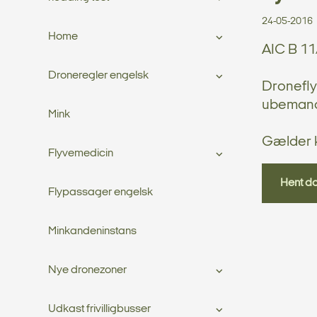
24-05-2016
Home
AIC B 11
Droneregler engelsk
Dronefly
ubemande
Mink
Gælder k
Flyvemedicin
Hent d
Flypassager engelsk
Minkandeninstans
Nye dronezoner
Udkast frivilligbusser