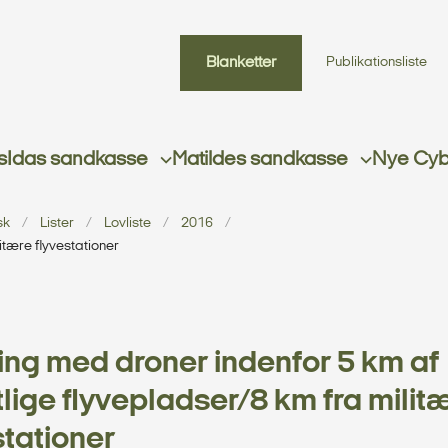
Blanketter
Publikationsliste
s
Idas sandkasse
Matildes sandkasse
Nye Cybe
sk
Lister
Lovliste
2016
itære flyvestationer
ing med droner indenfor 5 km af
tlige flyvepladser/8 km fra milit
stationer