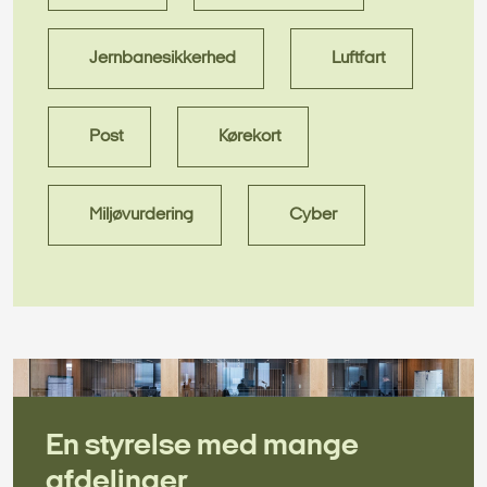
Jernbanesikkerhed
Luftfart
Post
Kørekort
Miljøvurdering
Cyber
En styrelse med mange
afdelinger