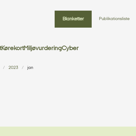
Blanketter
Publikationsliste
t
Kørekort
Miljøvurdering
Cyber
2023
jan