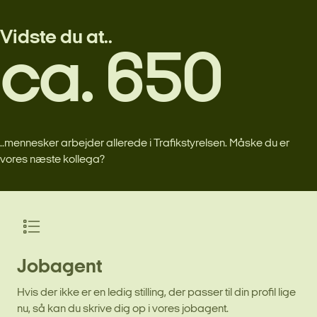
Vidste du at..
ca. 650
..mennesker arbejder allerede i Trafikstyrelsen. Måske du er
vores næste kollega?
Jobagent
Hvis der ikke er en ledig stilling, der passer til din profil lige
nu, så kan du skrive dig op i vores jobagent.