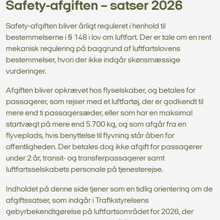
Safety-afgiften – satser 2026
Safety-afgiften bliver årligt reguleret i henhold til
bestemmelserne i § 148 i lov om luftfart. Der er tale om en rent
mekanisk regulering på baggrund af luftfartslovens
bestemmelser, hvori der ikke indgår skønsmæssige
vurderinger.
Afgiften bliver opkrævet hos flyselskaber, og betales for
passagerer, som rejser med et luftfartøj, der er godkendt til
mere end ti passagersæder, eller som har en maksimal
startvægt på mere end 5.700 kg, og som afgår fra en
flyveplads, hvis benyttelse til flyvning står åben for
offentligheden. Der betales dog ikke afgift for passagerer
under 2 år, transit- og transferpassagerer samt
luftfartsselskabets personale på tjenesterejse.
Indholdet på denne side tjener som en tidlig orientering om de
afgiftssatser, som indgår i Trafikstyrelsens
gebyrbekendtgørelse på luftfartsområdet for 2026, der