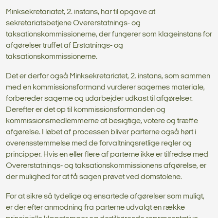
Minksekretariatet, 2. instans, har til opgave at
sekretariatsbetjene Overerstatnings- og
taksationskommissionerne, der fungerer som klageinstans for
afgørelser truffet af Erstatnings- og
taksationskommissionerne.
Det er derfor også Minksekretariatet, 2. instans, som sammen
med en kommissionsformand vurderer sagernes materiale,
forbereder sagerne og udarbejder udkast til afgørelser.
Derefter er det op til kommissionsformanden og
kommissionsmedlemmerne at besigtige, votere og træffe
afgørelse. I løbet af processen bliver parterne også hørt i
overensstemmelse med de forvaltningsretlige regler og
principper. Hvis en eller flere af parterne ikke er tilfredse med
Overerstatnings- og taksationskommissionens afgørelse, er
der mulighed for at få sagen prøvet ved domstolene.
For at sikre så tydelige og ensartede afgørelser som muligt,
er der efter anmodning fra parterne udvalgt en række