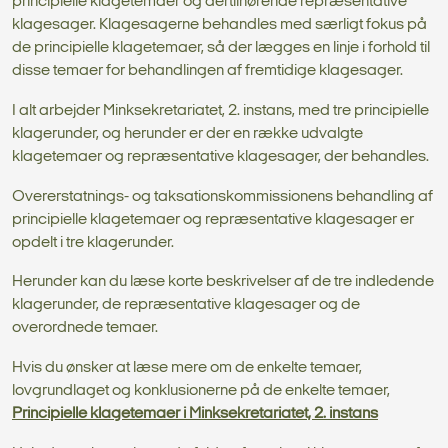
principielle klagetemaer og dertilhørende repræsentative
klagesager. Klagesagerne behandles med særligt fokus på
de principielle klagetemaer, så der lægges en linje i forhold til
disse temaer for behandlingen af fremtidige klagesager.
I alt arbejder Minksekretariatet, 2. instans, med tre principielle
klagerunder, og herunder er der en række udvalgte
klagetemaer og repræsentative klagesager, der behandles.
Overerstatnings- og taksationskommissionens behandling af
principielle klagetemaer og repræsentative klagesager er
opdelt i tre klagerunder.
Herunder kan du læse korte beskrivelser af de tre indledende
klagerunder, de repræsentative klagesager og de
overordnede temaer.
Hvis du ønsker at læse mere om de enkelte temaer,
lovgrundlaget og konklusionerne på de enkelte temaer,
Principielle klagetemaer i Minksekretariatet, 2. instans