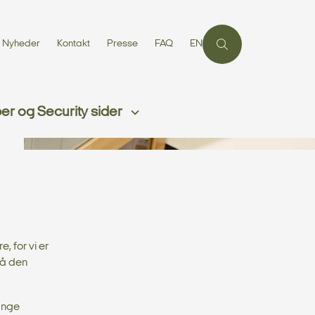
Nyheder
Kontakt
Presse
FAQ
EN
r og Security sider
 for vi er
på den
mange