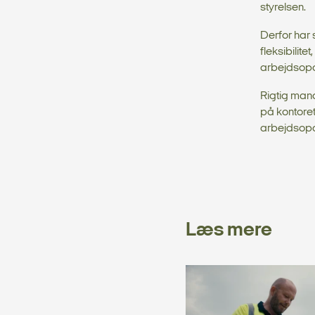
styrelsen.
Derfor har 
fleksibilit
arbejdsop
Rigtig man
på kontore
arbejdsopg
Læs mere