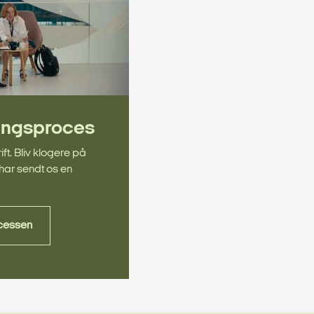
ingsproces
ft. Bliv klogere på
 har sendt os en
ocessen