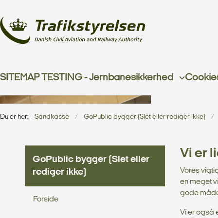
SITEMAP TESTING - Jernbanesikkerhed
Cookie
Du er her:
Sandkasse
GoPublic bygger (Slet eller rediger ikke)
Vi er 
GoPublic bygger (Slet eller
Vores vigt
rediger ikke)
en meget v
gode måde
Forside
Vi er også 