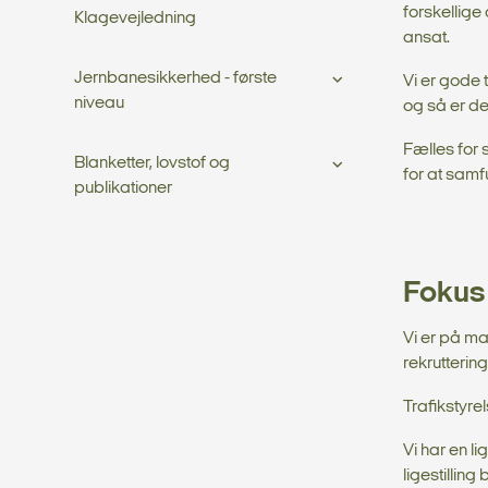
forskellige
Klagevejledning
ansat.
Jernbanesikkerhed - første
Vi er gode
niveau
og så er de
Fælles for 
Blanketter, lovstof og
for at samf
publikationer
Fokus 
Vi er på m
rekrutterin
Trafikstyrel
Vi har en li
ligestilling