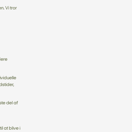
. Vi tror
dere
ividuelle
stider,
te del af
 at blive i