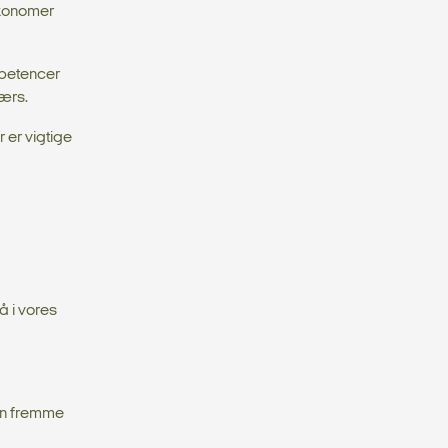
 økonomer
mpetencer
værs.
 er vigtige
 i vores
 kan fremme