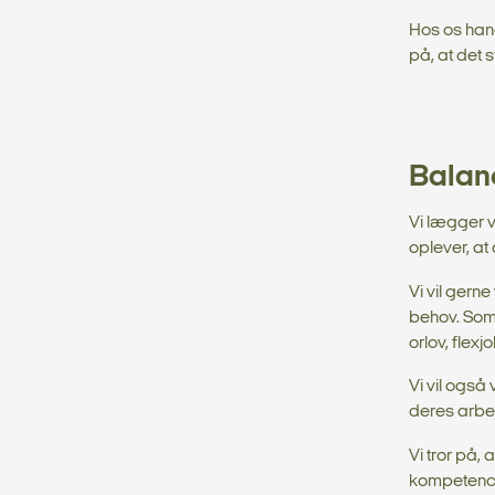
Hos os handl
på, at det 
Balanc
Vi lægger 
oplever, at
Vi vil gern
behov. Som 
orlov, flexj
Vi vil også
deres arbej
Vi tror på,
kompetenceu