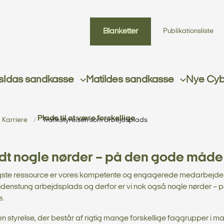
Blanketter
Publikationsliste
s
Idas sandkasse
Matildes sandkasse
Nye Cybe
Plads til at være forskellige
Karriere
Trafikstyrelsen som arbejdsplads
lidt nogle nørder – på den gode måde
igste ressource er vores kompetente og engagerede medarbejdere,
idenstung arbejdsplads og derfor er vi nok også nogle nørder – 
.
en styrelse, der består af rigtig mange forskellige faggrupper i 