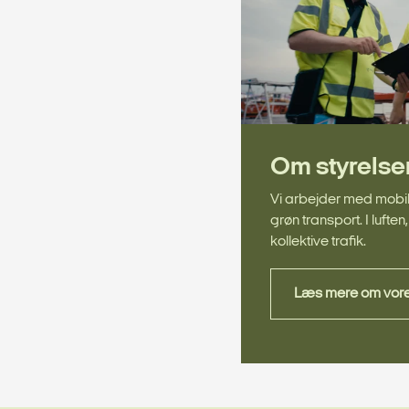
Om styrelse
Vi arbejder med mobili
grøn transport. I lufte
kollektive trafik.
Læs mere om vor