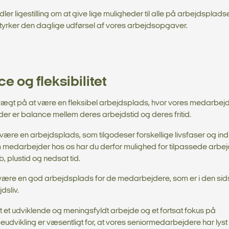
er ligestilling om at give lige muligheder til alle på arbejdspladsen
styrker den daglige udførsel af vores arbejdsopgaver.
e og fleksibilitet
vægt på at være en fleksibel arbejdsplads, hvor vores medarbej
 der er balance mellem deres arbejdstid og deres fritid.
e være en arbejdsplads, som tilgodeser forskellige livsfaser og ind
medarbejder hos os har du derfor mulighed for tilpassede arbejd
ob, plustid og nedsat tid.
 være en god arbejdsplads for de medarbejdere, som er i den sids
dsliv.
 at et udviklende og meningsfyldt arbejde og et fortsat fokus på
dvikling er væsentligt for, at vores seniormedarbejdere har lyst til