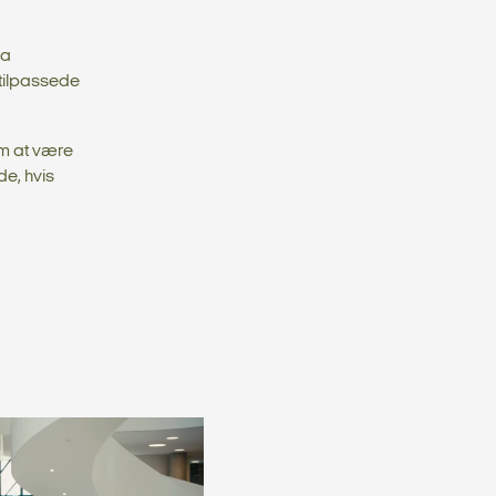
ra
 tilpassede
em at være
e, hvis