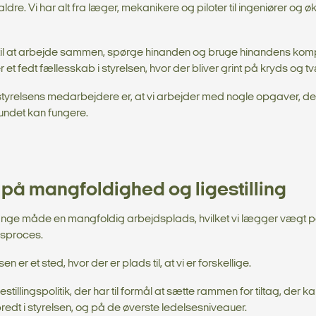
 aldre. Vi har alt fra læger, mekanikere og piloter til ingeniører og
 til at arbejde sammen, spørge hinanden og bruge hinandens ko
r et fedt fællesskab i styrelsen, hvor der bliver grint på kryds og t
styrelsens medarbejdere er, at vi arbejder med nogle opgaver, der
undet kan fungere.
på mangfoldighed og ligestilling
ange måde en mangfoldig arbejdsplads, hvilket vi lægger vægt på
gsproces.
sen er et sted, hvor der er plads til, at vi er forskellige.
gestillingspolitik, der har til formål at sætte rammen for tiltag, der
 bredt i styrelsen, og på de øverste ledelsesniveauer.