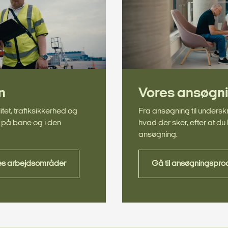
n
Vores ansøgn
tet, trafiksikkerhed og
Fra ansøgning til underskri
n, på bane og i den
hvad der sker, efter at du
ansøgning.
es arbejdsområder
Gå til ansøgningspr