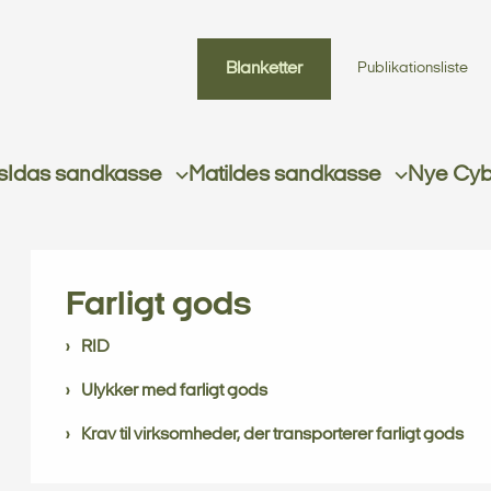
Blanketter
Publikationsliste
s
Idas sandkasse
Matildes sandkasse
Nye Cybe
Farligt gods
RID
Ulykker med farligt gods
Krav til virksomheder, der transporterer farligt gods