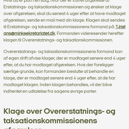
Hvis du er part i en sag, hvor der er truffet afgørelse af
Erstatnings- og taksationskommissionen og ønsker at klage
over afgørelsen, skal du senest 4 uger efter at have modtaget
afgørelsen, sende en mail med din klage. Klagen skal sendes
til Erstatnings- og taksationskommissionens formand på
1.inst
ans@minksekretariatet.dk
. Formanden videresender herefter
klagen til Overerstatnings- og taksationskommissionen.
Overerstatnings- og taksationskommissionens formand kan
af egen drift afvise klager, der er modtaget senere end 4 uger
efter, at du har modtaget afgørelsen. Hvis der foreligger
særlige grunde, kan formanden beslutte at behandle en
klage, der er modtaget senere end 4 uger efter, at de har
modtaget klagen. Inden klagen behandles, vil der blive
indhentet en udtalelse fra sagens øvrige parter.
Klage over Overerstatnings- og
taksationskommissionens