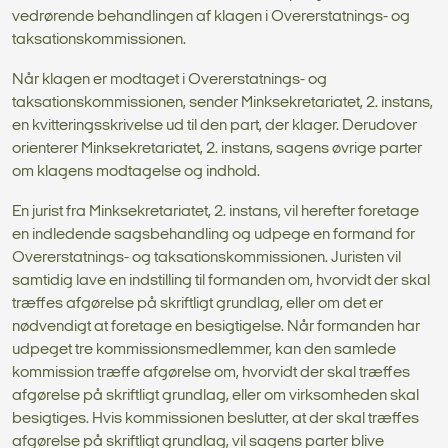
vedrørende behandlingen af klagen i Overerstatnings- og
taksationskommissionen.
Når klagen er modtaget i Overerstatnings- og
taksationskommissionen, sender Minksekretariatet, 2. instans,
en kvitteringsskrivelse ud til den part, der klager. Derudover
orienterer Minksekretariatet, 2. instans, sagens øvrige parter
om klagens modtagelse og indhold.
En jurist fra Minksekretariatet, 2. instans, vil herefter foretage
en indledende sagsbehandling og udpege en formand for
Overerstatnings- og taksationskommissionen. Juristen vil
samtidig lave en indstilling til formanden om, hvorvidt der skal
træffes afgørelse på skriftligt grundlag, eller om det er
nødvendigt at foretage en besigtigelse. Når formanden har
udpeget tre kommissionsmedlemmer, kan den samlede
kommission træffe afgørelse om, hvorvidt der skal træffes
afgørelse på skriftligt grundlag, eller om virksomheden skal
besigtiges. Hvis kommissionen beslutter, at der skal træffes
afgørelse på skriftligt grundlag, vil sagens parter blive