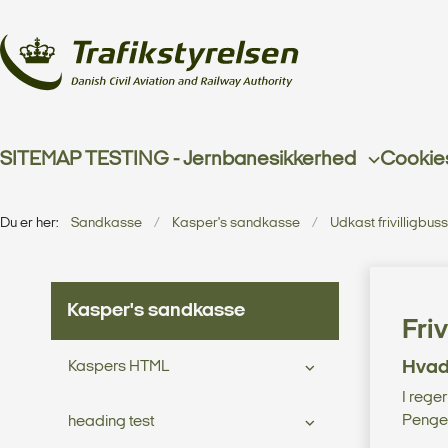
SITEMAP TESTING - Jernbanesikkerhed
Cookie
Du er her:
Sandkasse
Kasper's sandkasse
Udkast frivilligbus
Kasper's sandkasse
Fri
Hvad 
Kaspers HTML
I reger
Pengen
heading test