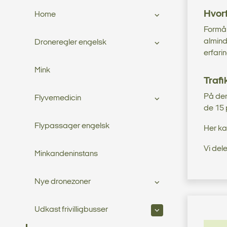
Hvorf
Home
Formål
alminde
Droneregler engelsk
erfari
Mink
Trafi
På den
Flyvemedicin
de 15 p
Flypassager engelsk
Her ka
Vi dele
Minkandeninstans
Nye dronezoner
Udkast frivilligbusser