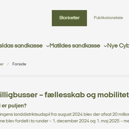
Blanketter
Publikationsliste
s
Idas sandkasse
Matildes sandkasse
Nye Cybe
ser
Forside
villigbusser – fællesskab og mobilitet
er puljen?
ingens landdistriktsudspil fra august 2024 blev der afsat 20 millioner
e blev fordelt i to runder – 1. december 2024 og 1. maj 2025 – med 