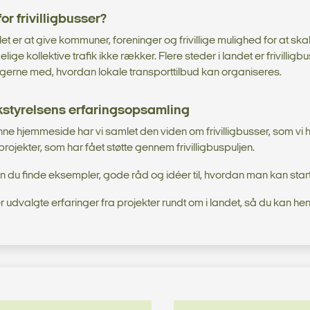
or frivilligbusser?
et er at give kommuner, foreninger og frivillige mulighed for at sk
lige kollektive trafik ikke rækker. Flere steder i landet er frivillig
ngerne med, hvordan lokale transporttilbud kan organiseres.
kstyrelsens erfaringsopsamling
ne hjemmeside har vi samlet den viden om frivilligbusser, som vi ha
rojekter, som har fået støtte gennem frivilligbuspuljen.
n du finde eksempler, gode råd og idéer til, hvordan man kan starte 
r udvalgte erfaringer fra projekter rundt om i landet, så du kan hent