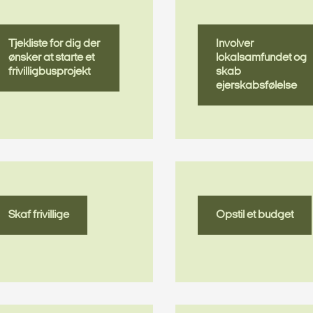
Tjekliste for dig der
Involver
ønsker at starte et
lokalsamfundet og
frivilligbusprojekt
skab
ejerskabsfølelse
Skaf frivillige
Opstil et budget